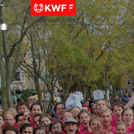
Alles over acties
Login
Evenementen
Over ons
Contact