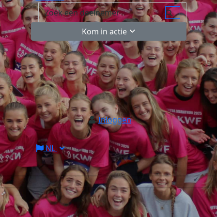
Kom in actie
Inloggen
NL