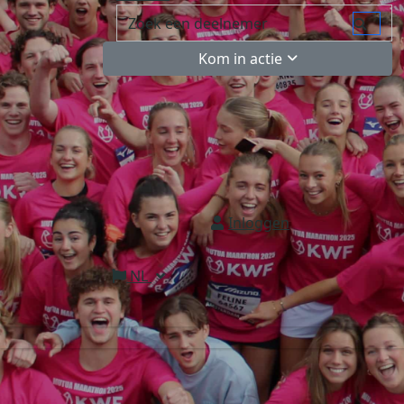
Kom in actie
Inloggen
NL