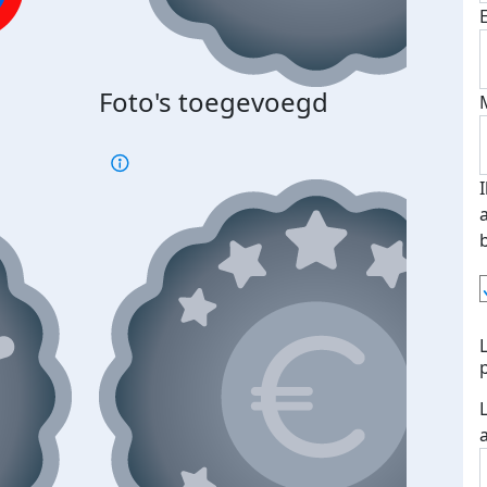
Foto's toegevoegd
€500
verd