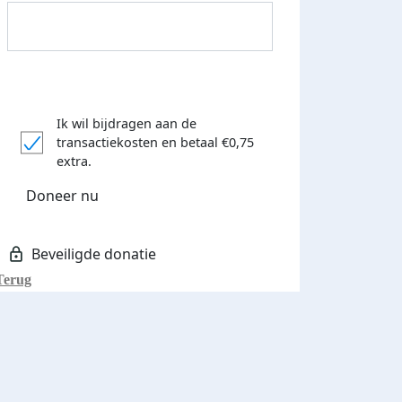
Ik wil bijdragen aan de
transactiekosten
en betaal €0,75
Donateurs bedankt
extra.
Doneer nu
Terug