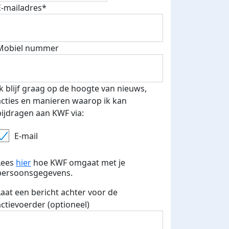
E-mailadres*
 euro opgehaald: t-shirt
E-mails verstuurd
Mobiel nummer
iend
Ik blijf graag op de hoogte van nieuws,
acties en manieren waarop ik kan
bijdragen aan KWF via:
E-mail
Lees
hier
hoe KWF omgaat met je
persoonsgegevens.
Laat een bericht achter voor de
actievoerder (optioneel)