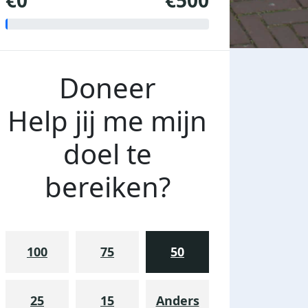
€0
€500
Doneer
Help jij me mijn
doel te
bereiken?
100
75
50
25
15
Anders