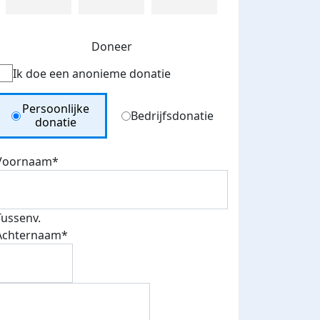
Doneer
Ik doe een anonieme donatie
Donation Type
Persoonlijke
Bedrijfsdonatie
donatie
Voornaam*
Tussenv.
Achternaam*