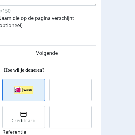
0/150
Naam die op de pagina verschijnt
(optioneel)
Streefbedrag verhoogd
Volgende
Creditcard
Referentie