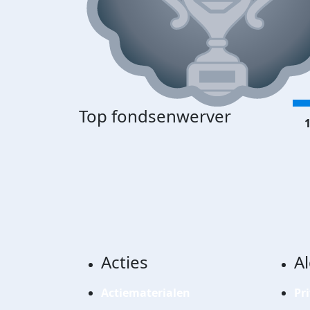
Top fondsenwerver
1
Acties
A
Actiematerialen
Pr