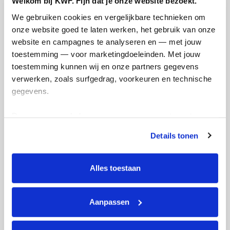
Welkom bij KWF. Fijn dat je onze website bezoekt.
Deel op
We gebruiken cookies en vergelijkbare technieken om 
onze website goed te laten werken, het gebruik van onze 
Thijs's badges
website en campagnes te analyseren en — met jouw 
toestemming — voor marketingdoeleinden. Met jouw 
toestemming kunnen wij en onze partners gegevens 
verwerken, zoals surfgedrag, voorkeuren en technische 
gegevens.
Deze gegevens helpen ons om campagnes te meten, 
prestaties te verbeteren en relevante KWF-content te 
Details tonen
tonen. Je kunt je toestemming op elk moment wijzigen of 
intrekken via Cookie instellingen onderaan de pagina. De 
lijst met cookies is te vinden in het tabblad “details”.
Alles toestaan
Aanpassen