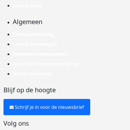
Kom in actie
Algemeen
Privacyverklaring
Cookie instellingen
Algemene voorwaarden
Over KWF Kankerbestrijding
Neem contact op
Blijf op de hoogte
Schrijf je in voor de nieuwsbrief
Volg ons