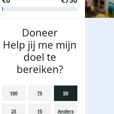
€0
€750
Doneer
Help jij me mijn
doel te
bereiken?
100
75
50
25
15
Anders