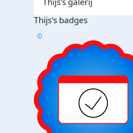
Thijs's
galerij
Thijs's badges