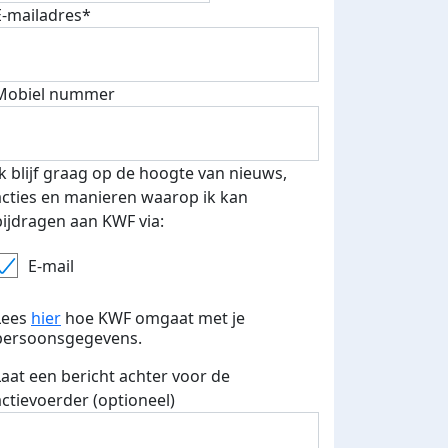
E-mailadres*
Mobiel nummer
 euro opgehaald: t-shirt
E-mails verstuurd
iend
Ik blijf graag op de hoogte van nieuws,
acties en manieren waarop ik kan
bijdragen aan KWF via:
E-mail
Lees
hier
hoe KWF omgaat met je
persoonsgegevens.
Laat een bericht achter voor de
actievoerder (optioneel)