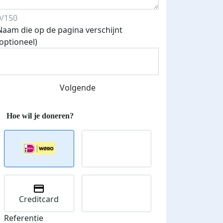
0/150
Naam die op de pagina verschijnt
(optioneel)
Streefbedrag verhoogd
Volgende
Creditcard
Referentie