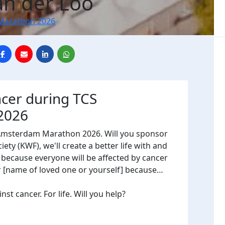
an der Loo
Marathon 2026
ncer during TCS
2026
 Amsterdam Marathon 2026. Will you sponsor
ty (KWF), we'll create a better life with and
, because everyone will be affected by cancer
or [name of loved one or yourself] because…
t cancer. For life. Will you help?