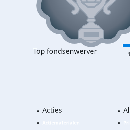
Top fondsenwerver
1
Acties
A
Actiematerialen
Pr