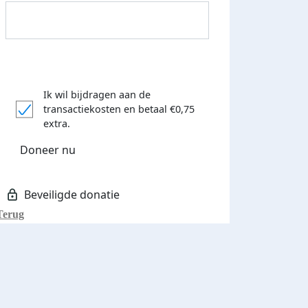
Ik wil bijdragen aan de
transactiekosten
en betaal €0,75
Donateurs bedankt
extra.
Doneer nu
Terug