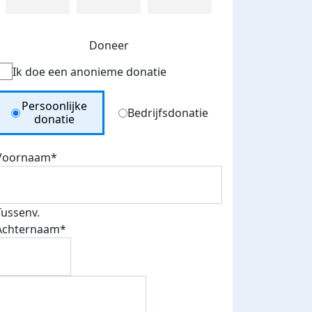
Doneer
Ik doe een anonieme donatie
Donation Type
Persoonlijke
Bedrijfsdonatie
donatie
Voornaam*
Tussenv.
Achternaam*