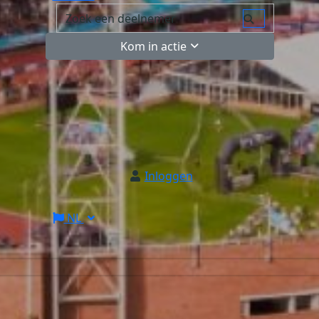
Kom in actie
Inloggen
NL