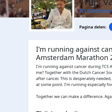
Thijs v
TCS Amsterdam 
I'm running against ca
Amsterdam Marathon 
I'm running against cancer during TCS
me? Together with the Dutch Cancer Socie
after cancer. This is desperately needed
at some point. I'm running especially f
Together we can make a difference. Agains