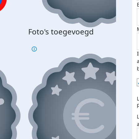
Foto's toegevoegd
€500
verd