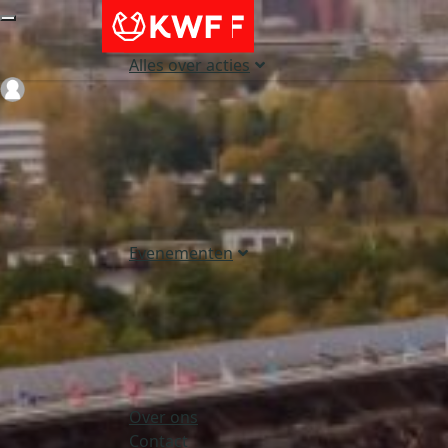
Alles over acties
Login
Evenementen
Over ons
Contact