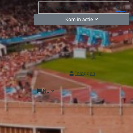
Kom in actie
Inloggen
NL