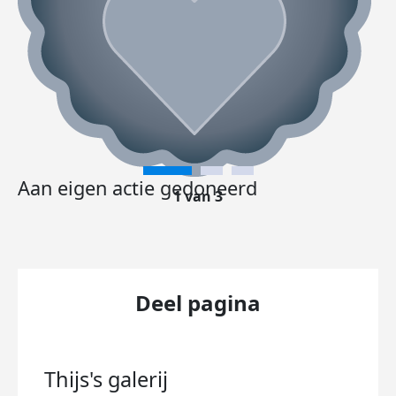
Aan eigen actie gedoneerd
1 van 3
Deel pagina
Thijs's
galerij