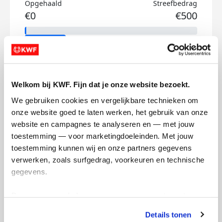
Opgehaald
Streefbedrag
€0
€500
Doneer
Thijs's badges
Welkom bij KWF. Fijn dat je onze website bezoekt.
We gebruiken cookies en vergelijkbare technieken om 
onze website goed te laten werken, het gebruik van onze 
website en campagnes te analyseren en — met jouw 
toestemming — voor marketingdoeleinden. Met jouw 
toestemming kunnen wij en onze partners gegevens 
verwerken, zoals surfgedrag, voorkeuren en technische 
gegevens.
Deze gegevens helpen ons om campagnes te meten, 
prestaties te verbeteren en relevante KWF-content te 
Details tonen
tonen. Je kunt je toestemming op elk moment wijzigen of 