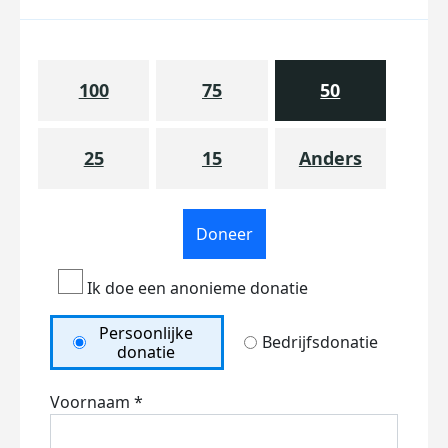
100
75
50
25
15
Anders
Doneer
Ik doe een anonieme donatie
Persoonlijke
Bedrijfsdonatie
donatie
Voornaam *