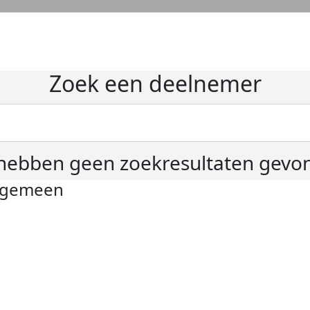
Zoek een deelnemer
hebben geen zoekresultaten gevo
lgemeen
ivacyverklaring
okie instellingen
gemene voorwaarden
er KWF Kankerbestrijding