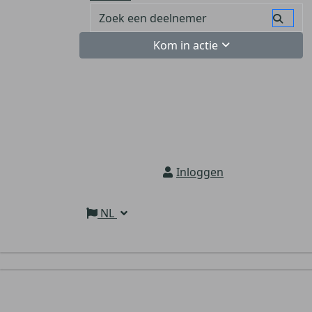
Kom in actie
Inloggen
NL