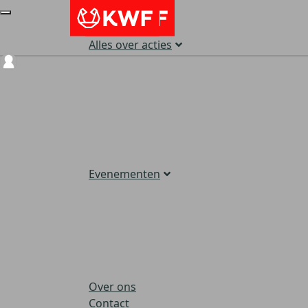
Alles over acties
Login
Evenementen
Over ons
Contact