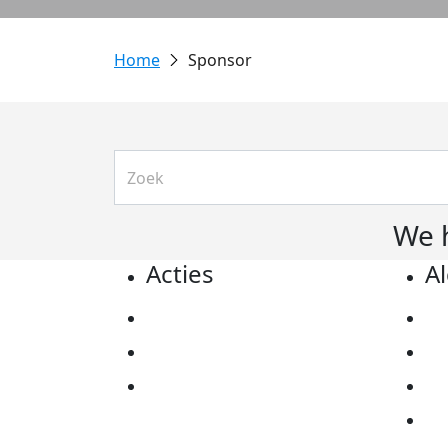
Sponsor
We 
Acties
A
Actiematerialen
Pr
Evenementen
Co
Kom in actie
Al
Ov