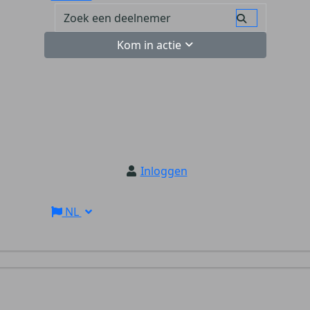
Kom in actie
Inloggen
NL