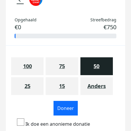
Opgehaald
Streefbedrag
€0
€750
100
75
50
25
15
Anders
Doneer
Ik doe een anonieme donatie