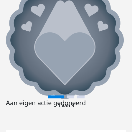
Aan eigen actie gedoneerd
1 van 3