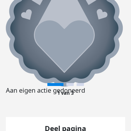
Aan eigen actie gedoneerd
1 van 3
Deel pagina