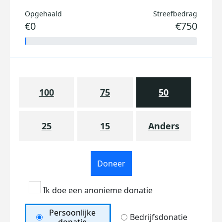
Opgehaald
Streefbedrag
€0
€750
100
75
50
25
15
Anders
Doneer
Ik doe een anonieme donatie
Persoonlijke
Bedrijfsdonatie
donatie