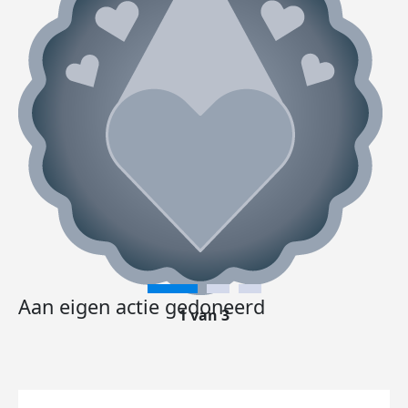
Aan eigen actie gedoneerd
1 van 3