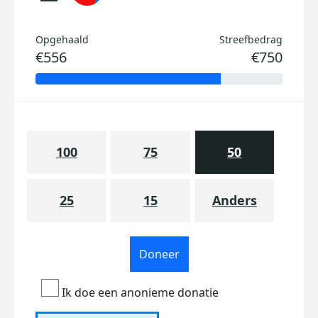
Opgehaald
Streefbedrag
€556
€750
100
75
50
25
15
Anders
Doneer
Ik doe een anonieme donatie