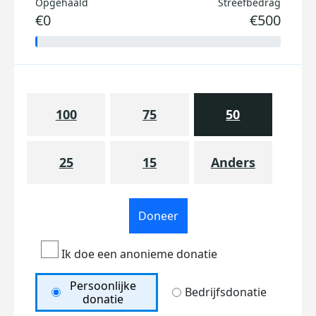
Opgehaald
Streefbedrag
€0
€500
100
75
50
25
15
Anders
Doneer
Ik doe een anonieme donatie
Persoonlijke
Bedrijfsdonatie
donatie