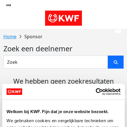
Sponsor
Zoek een deelnemer
We hebben geen zoekresultaten
gevonden
Acties
Welkom bij KWF. Fijn dat je onze website bezoekt.
Actiematerialen
We gebruiken cookies en vergelijkbare technieken om 
Evenementen