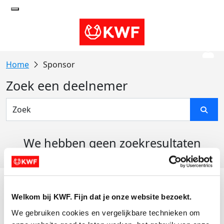
Sponsor
Zoek een deelnemer
We hebben geen zoekresultaten
gevonden
Acties
Welkom bij KWF. Fijn dat je onze website bezoekt.
Actiematerialen
We gebruiken cookies en vergelijkbare technieken om 
Evenementen