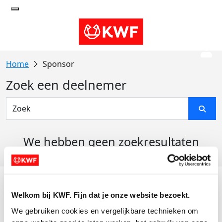
Sponsor
Zoek een deelnemer
We hebben geen zoekresultaten
gevonden
Acties
Welkom bij KWF. Fijn dat je onze website bezoekt.
Actiematerialen
We gebruiken cookies en vergelijkbare technieken om 
Evenementen