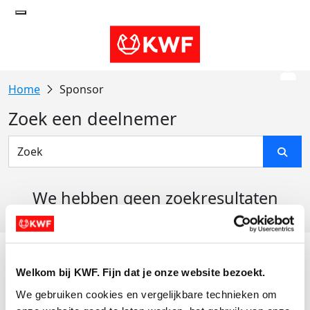
Sponsor
Zoek een deelnemer
We hebben geen zoekresultaten
gevonden
Acties
Welkom bij KWF. Fijn dat je onze website bezoekt.
Actiematerialen
We gebruiken cookies en vergelijkbare technieken om 
Evenementen