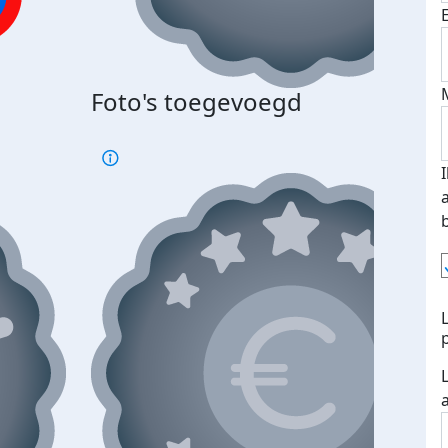
Foto's toegevoegd
€500
verd