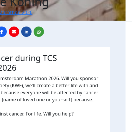
De Koning
Marathon 2026
ncer during TCS
2026
 Amsterdam Marathon 2026. Will you sponsor
ty (KWF), we'll create a better life with and
, because everyone will be affected by cancer
or [name of loved one or yourself] because…
t cancer. For life. Will you help?