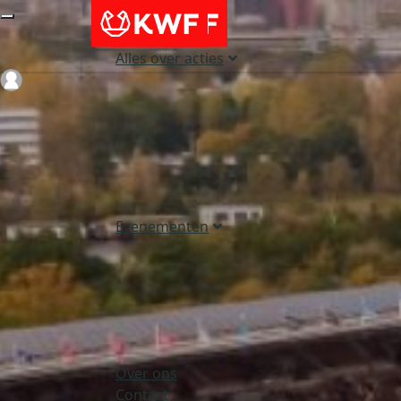
Alles over acties
Login
Evenementen
Over ons
Contact