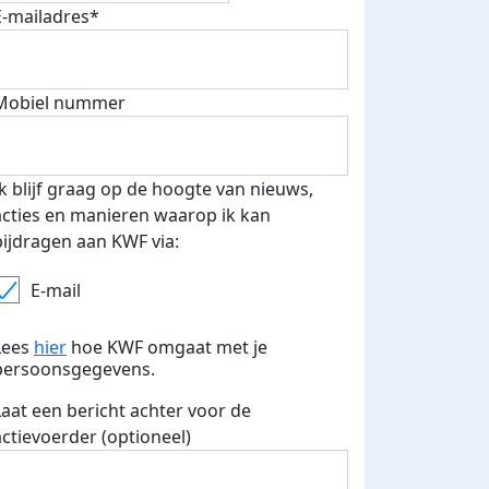
E-mailadres*
Mobiel nummer
 euro opgehaald: t-shirt
E-mails verstuurd
iend
Ik blijf graag op de hoogte van nieuws,
acties en manieren waarop ik kan
bijdragen aan KWF via:
E-mail
Lees
hier
hoe KWF omgaat met je
persoonsgegevens.
Laat een bericht achter voor de
actievoerder (optioneel)