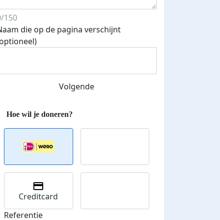
0/150
Naam die op de pagina verschijnt
(optioneel)
Streefbedrag verhoogd
Volgende
Creditcard
Referentie