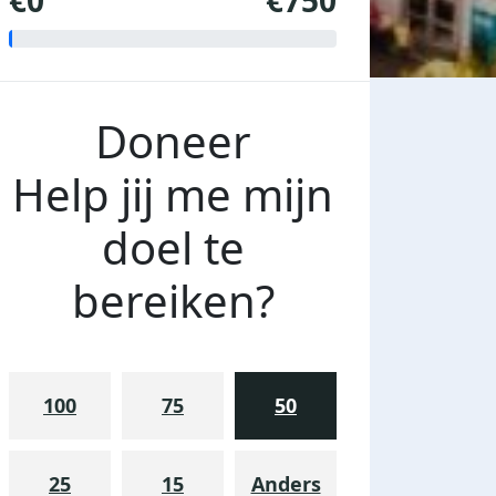
€0
€750
Doneer
Help jij me mijn
doel te
bereiken?
100
75
50
25
15
Anders