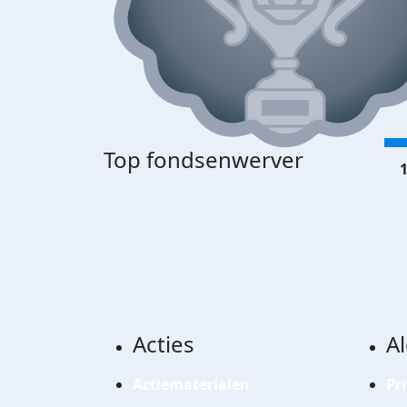
Top fondsenwerver
1
Acties
A
Actiematerialen
Pr