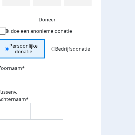
Doneer
Ik doe een anonieme donatie
Donation Type
Persoonlijke
Bedrijfsdonatie
donatie
Voornaam*
Tussenv.
Achternaam*