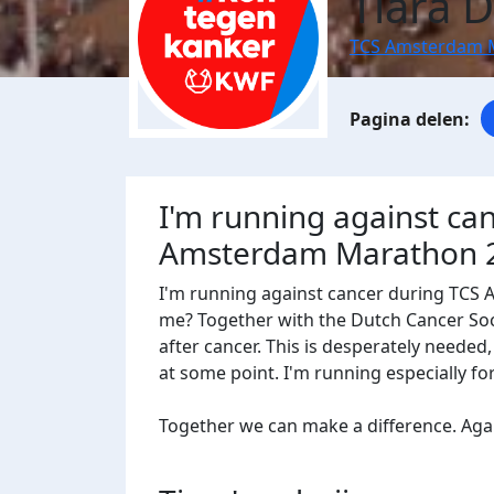
Tiara 
TCS Amsterdam 
I'm running against ca
Amsterdam Marathon 
I'm running against cancer during TCS
me? Together with the Dutch Cancer Socie
after cancer. This is desperately needed
at some point. I'm running especially f
Together we can make a difference. Agains