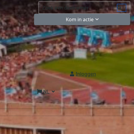
Kom in actie
Inloggen
NL