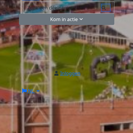
Kom in actie
Inloggen
NL