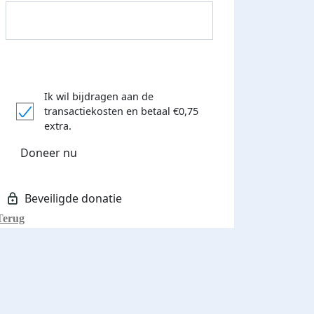
Ik wil bijdragen aan de
transactiekosten
en betaal €0,75
Donateurs bedankt
extra.
Doneer nu
Terug