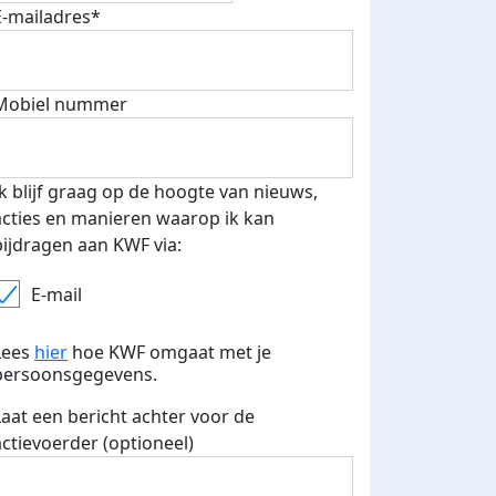
E-mailadres*
Mobiel nummer
Ik blijf graag op de hoogte van nieuws,
acties en manieren waarop ik kan
bijdragen aan KWF via:
E-mail
Lees
hier
hoe KWF omgaat met je
persoonsgegevens.
Laat een bericht achter voor de
actievoerder (optioneel)