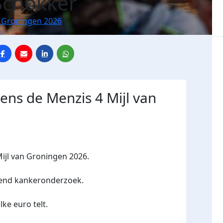
Schokker
n Groningen 2026
dens de Menzis 4 Mijl van
ijl van Groningen 2026.
kend kankeronderzoek.
lke euro telt.