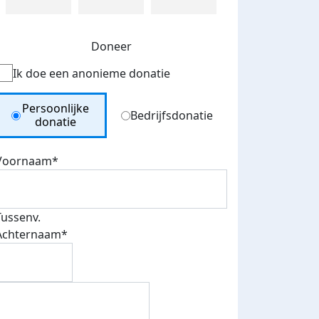
Doneer
Ik doe een anonieme donatie
Donation Type
Persoonlijke
Bedrijfsdonatie
donatie
Voornaam*
Tussenv.
Achternaam*