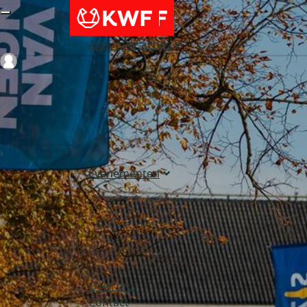
Alles over acties
Login
Evenementen
Over ons
Contact