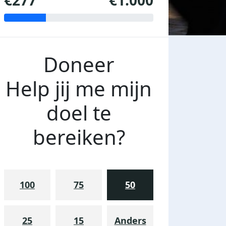
€277
€1.000
Doneer
Help jij me mijn
doel te
bereiken?
100
75
50
25
15
Anders