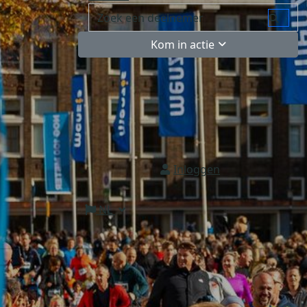
Kom in actie
Inloggen
NL