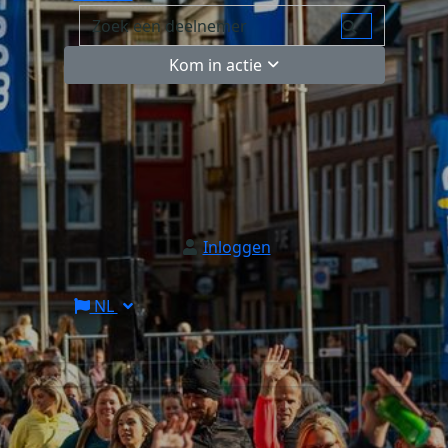
Kom in actie
Inloggen
NL