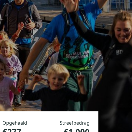
Opgehaald
Streefbedrag