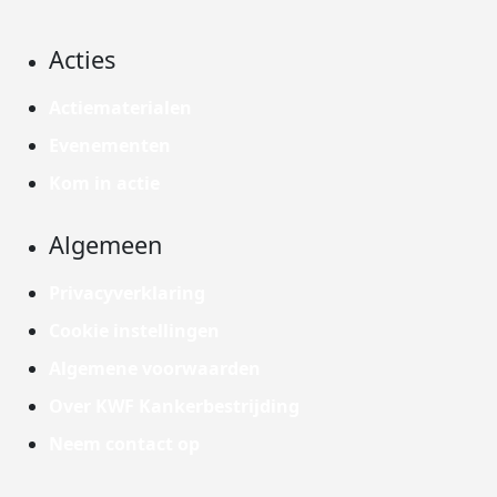
Acties
Actiematerialen
Evenementen
Kom in actie
Algemeen
Privacyverklaring
Cookie instellingen
Algemene voorwaarden
Over KWF Kankerbestrijding
Neem contact op