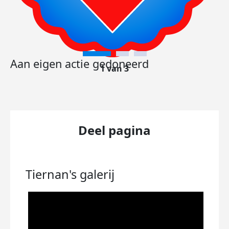
Aan eigen actie gedoneerd
1 van 3
Deel pagina
Tiernan's
galerij