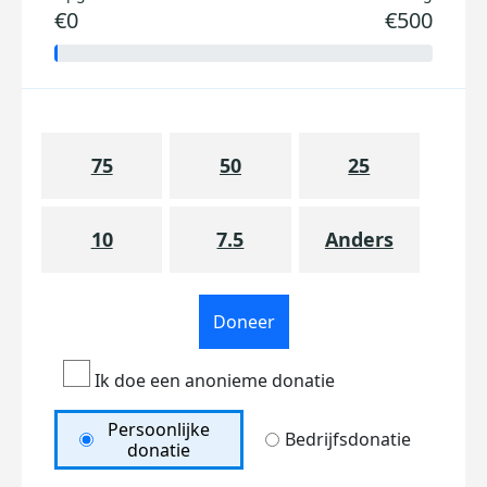
€0
€500
75
50
25
10
7.5
Anders
Doneer
Ik doe een anonieme donatie
Persoonlijke
Bedrijfsdonatie
donatie