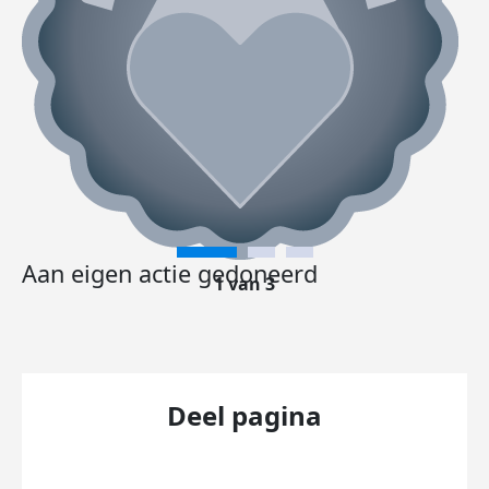
Aan eigen actie gedoneerd
1 van 3
Deel pagina