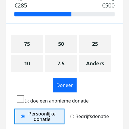
€285
€500
75
50
25
10
7.5
Anders
Doneer
Ik doe een anonieme donatie
Persoonlijke
Bedrijfsdonatie
donatie