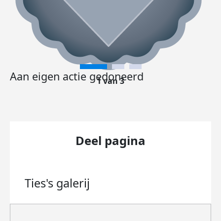
Aan eigen actie gedoneerd
1 van 3
Deel pagina
Ties's
galerij