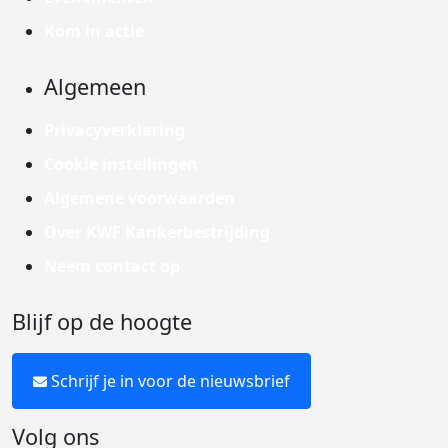
Kom in actie
Algemeen
Privacyverklaring
Cookie instellingen
Algemene voorwaarden
Over KWF Kankerbestrijding
Neem contact op
Blijf op de hoogte
Schrijf je in voor de nieuwsbrief
Volg ons