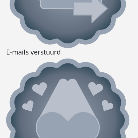
E-mails verstuurd