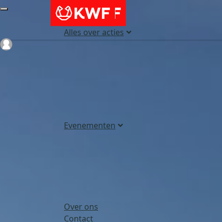
Alles over acties
Login
Evenementen
Over ons
Contact