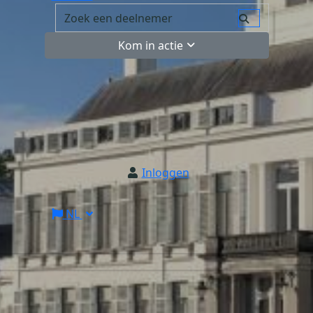
Kom in actie
Inloggen
NL