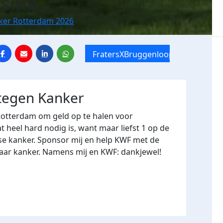
esink
nker Rotterdam 2026
FratersXBruggenloop
 tegen Kanker
Rotterdam om geld op te halen voor
heel hard nodig is, want maar liefst 1 op de
se kanker. Sponsor mij en help KWF met de
naar kanker. Namens mij en KWF: dankjewel!