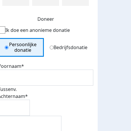
Doneer
Ik doe een anonieme donatie
Donation Type
Persoonlijke
Bedrijfsdonatie
donatie
Voornaam*
Tussenv.
Achternaam*