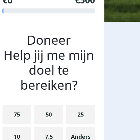
€0
€500
Doneer
Help jij me mijn
doel te
bereiken?
75
50
25
10
7.5
Anders