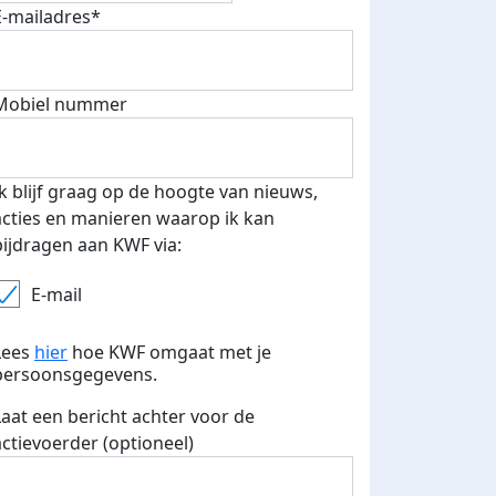
E-mailadres*
fondsenwerver
E-mails verstuurd
Mobiel nummer
Ik blijf graag op de hoogte van nieuws,
acties en manieren waarop ik kan
bijdragen aan KWF via:
E-mail
Lees
hier
hoe KWF omgaat met je
persoonsgegevens.
Laat een bericht achter voor de
actievoerder (optioneel)