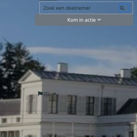
Kom in actie
Inloggen
NL