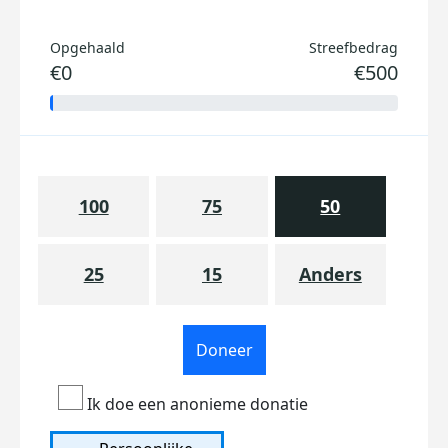
Opgehaald
Streefbedrag
€0
€500
100
75
50
25
15
Anders
Doneer
Ik doe een anonieme donatie