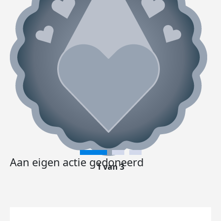
Aan eigen actie gedoneerd
1 van 3