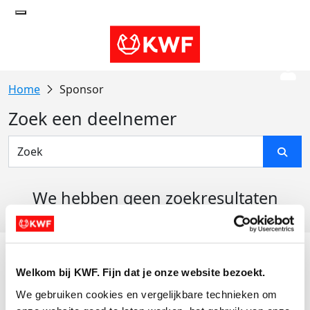
Sponsor
Zoek een deelnemer
We hebben geen zoekresultaten
gevonden
Acties
Welkom bij KWF. Fijn dat je onze website bezoekt.
Actiematerialen
We gebruiken cookies en vergelijkbare technieken om 
Evenementen