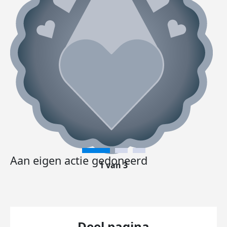
Aan eigen actie gedoneerd
1 van 3
Deel pagina