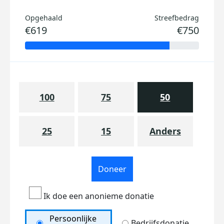
Opgehaald
Streefbedrag
€619
€750
100
75
50
25
15
Anders
Doneer
Ik doe een anonieme donatie
Persoonlijke
Bedrijfsdonatie