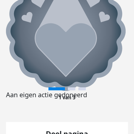
Aan eigen actie gedoneerd
1 van 3
Deel pagina