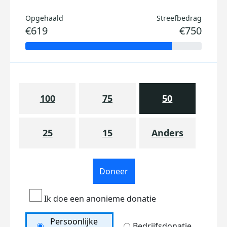
Opgehaald
Streefbedrag
€619
€750
100
75
50
25
15
Anders
Doneer
Ik doe een anonieme donatie
Persoonlijke
Bedrijfsdonatie