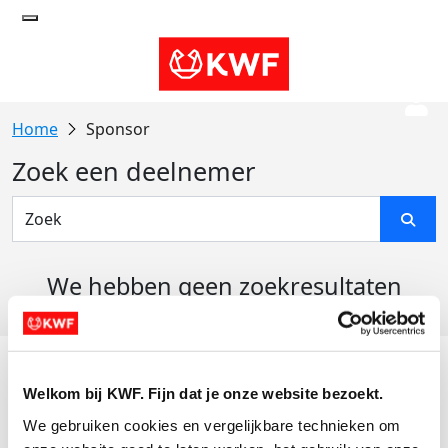
Sponsor
Zoek een deelnemer
We hebben geen zoekresultaten
gevonden
Acties
Welkom bij KWF. Fijn dat je onze website bezoekt.
Actiematerialen
We gebruiken cookies en vergelijkbare technieken om 
Evenementen