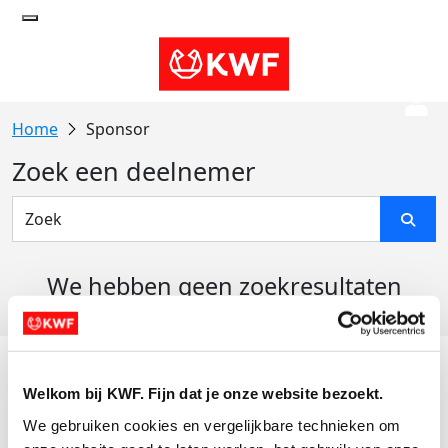
Sponsor
Zoek een deelnemer
We hebben geen zoekresultaten
gevonden
Acties
Welkom bij KWF. Fijn dat je onze website bezoekt.
Actiematerialen
We gebruiken cookies en vergelijkbare technieken om 
Evenementen