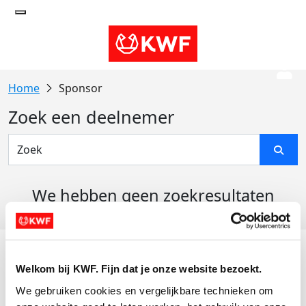
Sponsor
Zoek een deelnemer
We hebben geen zoekresultaten
gevonden
Acties
Welkom bij KWF. Fijn dat je onze website bezoekt.
Actiematerialen
We gebruiken cookies en vergelijkbare technieken om 
Evenementen