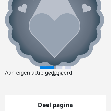
Aan eigen actie gedoneerd
1 van 3
Deel pagina