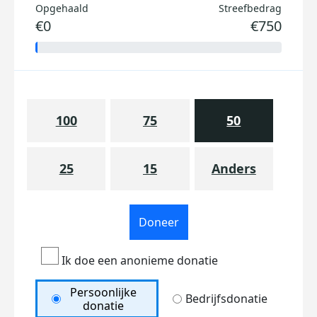
Opgehaald
Streefbedrag
€0
€750
100
75
50
25
15
Anders
Doneer
Ik doe een anonieme donatie
Persoonlijke
Bedrijfsdonatie
donatie