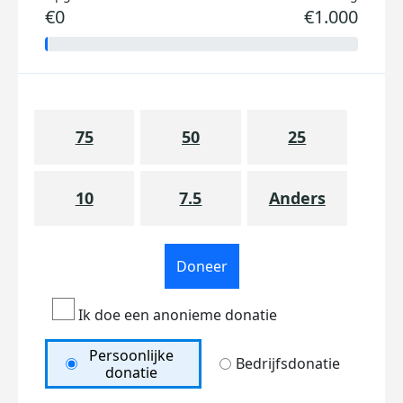
€0
€1.000
75
50
25
10
7.5
Anders
Doneer
Ik doe een anonieme donatie
Persoonlijke
Bedrijfsdonatie
donatie