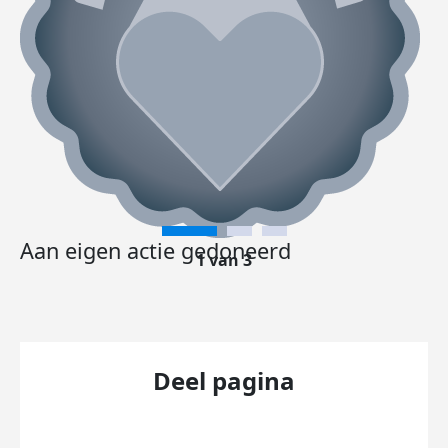
Aan eigen actie gedoneerd
1 van 3
Deel pagina