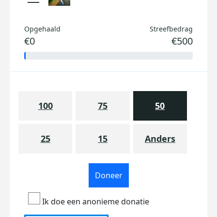
Opgehaald
Streefbedrag
€0
€500
100
75
50
25
15
Anders
Doneer
Ik doe een anonieme donatie