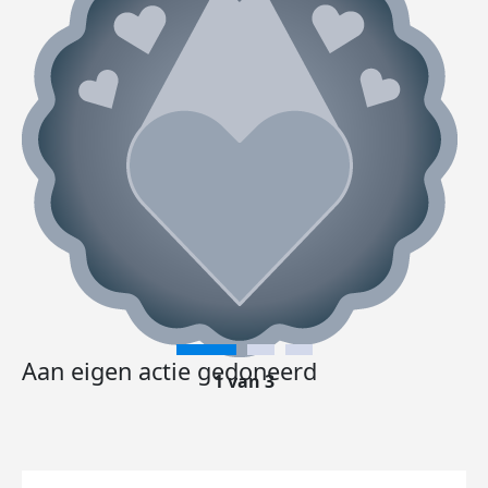
Aan eigen actie gedoneerd
1 van 3