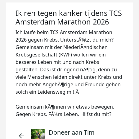
Ik ren tegen kanker tijdens TCS
Amsterdam Marathon 2026
Ich laufe beim TCS Amsterdam Marathon
2026 gegen Krebs. UnterstÃ¼tzt du mich?
Gemeinsam mit der NiederlÃ¤ndischen
Krebsgesellschaft (KWF) wollen wir ein
besseres Leben mit und nach Krebs
gestalten. Das ist dringend nÃ¶tig, denn zu
viele Menschen leiden direkt unter Krebs und
noch mehr AngehÃ¶rige und Freunde gehen
solch ein Leidensweg mit.Â
Gemeinsam kÃ¶nnen wir etwas bewegen.
Gegen Krebs. FÃ¼rs Leben. Hilfst du mit?
Doneer aan Tim
arrow_back