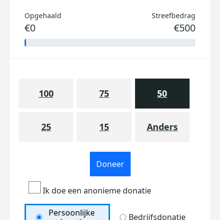
Opgehaald
Streefbedrag
€0
€500
100
75
50
25
15
Anders
Doneer
Ik doe een anonieme donatie
Persoonlijke
Bedrijfsdonatie