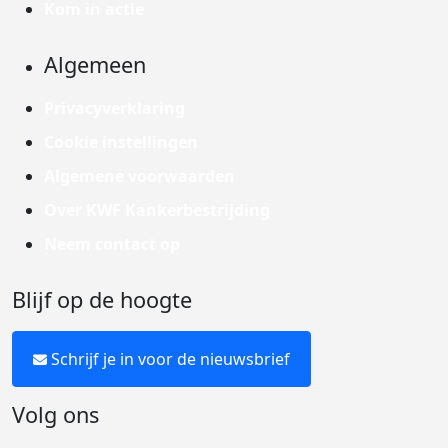
Kom in actie
Algemeen
Privacyverklaring
Cookie instellingen
Algemene voorwaarden
Over KWF Kankerbestrijding
Neem contact op
Blijf op de hoogte
Schrijf je in voor de nieuwsbrief
Volg ons