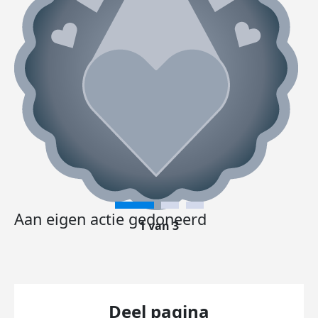
Aan eigen actie gedoneerd
1 van 3
Deel pagina