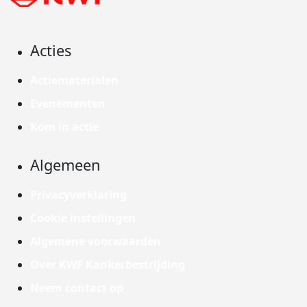
Acties
Actiematerialen
Evenementen
Kom in actie
Algemeen
Privacyverklaring
Cookie instellingen
Algemene voorwaarden
Over KWF Kankerbestrijding
Neem contact op