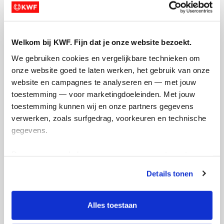
Welkom bij KWF. Fijn dat je onze website bezoekt.
Opgehaald
Streefbedrag
We gebruiken cookies en vergelijkbare technieken om 
€1.239
€1.000
onze website goed te laten werken, het gebruik van onze 
website en campagnes te analyseren en — met jouw 
Doneer
toestemming — voor marketingdoeleinden. Met jouw 
toestemming kunnen wij en onze partners gegevens 
verwerken, zoals surfgedrag, voorkeuren en technische 
Tim's badges
gegevens.
Deze gegevens helpen ons om campagnes te meten, 
prestaties te verbeteren en relevante KWF-content te 
Details tonen
tonen. Je kunt je toestemming op elk moment wijzigen of 
intrekken via Cookie instellingen onderaan de pagina. De 
lijst met cookies is te vinden in het tabblad “details”.
Alles toestaan