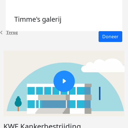
Timme's
galerij
Terug
Doneer
KWF Kankerbestrijding