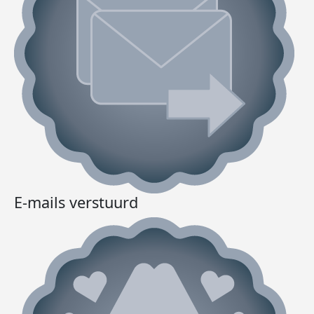
E-mails verstuurd