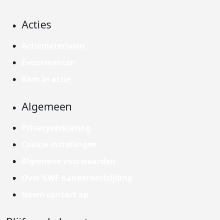
Acties
Actiematerialen
Evenementen
Kom in actie
Algemeen
Privacyverklaring
Cookie instellingen
Algemene voorwaarden
Over KWF Kankerbestrijding
Neem contact op