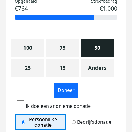
Opgehaald
Streefbedrag
€764
€1.000
100
75
50
25
15
Anders
Doneer
Ik doe een anonieme donatie
Persoonlijke
Bedrijfsdonatie
donatie