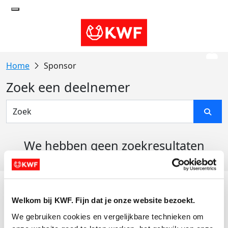
Sponsor
Zoek een deelnemer
We hebben geen zoekresultaten
gevonden
Acties
Welkom bij KWF. Fijn dat je onze website bezoekt.
Actiematerialen
We gebruiken cookies en vergelijkbare technieken om 
Evenementen