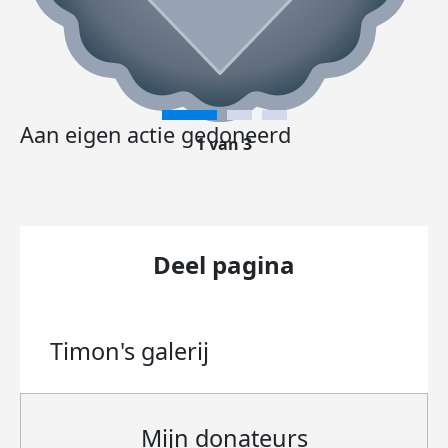
Aan eigen actie gedoneerd
1 van 3
Deel pagina
Timon's
galerij
Mijn donateurs