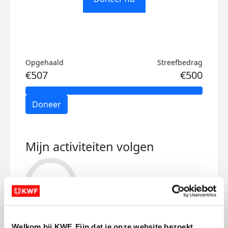
Opgehaald
Streefbedrag
€507
€500
Doneer
Mijn activiteiten volgen
175
Welkom bij KWF. Fijn dat je onze website bezoekt.