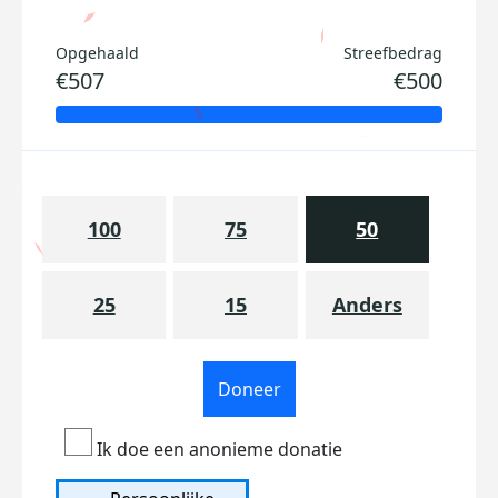
Opgehaald
Streefbedrag
€507
€500
100
75
50
25
15
Anders
Doneer
Ik doe een anonieme donatie