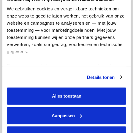
kms
We gebruiken cookies en vergelijkbare technieken om 
onze website goed te laten werken, het gebruik van onze 
Timon's badges
website en campagnes te analyseren en — met jouw 
toestemming — voor marketingdoeleinden. Met jouw 
toestemming kunnen wij en onze partners gegevens 
verwerken, zoals surfgedrag, voorkeuren en technische 
gegevens.
Deze gegevens helpen ons om campagnes te meten, 
prestaties te verbeteren en relevante KWF-content te 
Details tonen
tonen. Je kunt je toestemming op elk moment wijzigen of 
intrekken via Cookie instellingen onderaan de pagina. De 
lijst met cookies is te vinden in het tabblad “details”.
Alles toestaan
Aanpassen