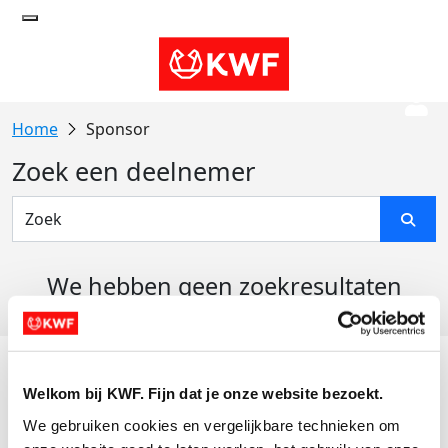
Sponsor
Zoek een deelnemer
We hebben geen zoekresultaten
gevonden
Acties
Welkom bij KWF. Fijn dat je onze website bezoekt.
Actiematerialen
We gebruiken cookies en vergelijkbare technieken om 
Evenementen