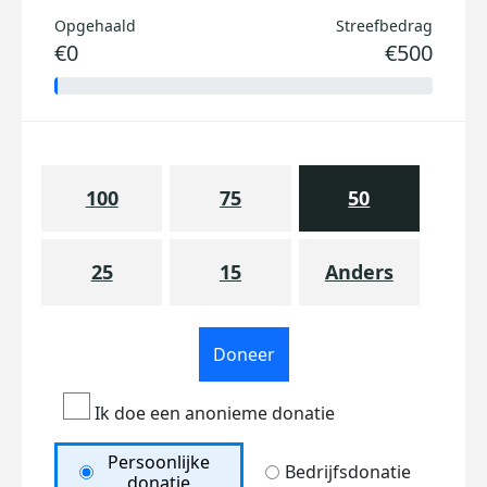
Opgehaald
Streefbedrag
€0
€500
100
75
50
25
15
Anders
Doneer
Ik doe een anonieme donatie
Persoonlijke
Bedrijfsdonatie
donatie