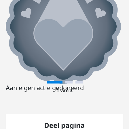
Aan eigen actie gedoneerd
1 van 3
Deel pagina