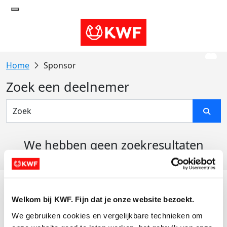
Sponsor
Zoek een deelnemer
We hebben geen zoekresultaten
gevonden
Acties
Welkom bij KWF. Fijn dat je onze website bezoekt.
Actiematerialen
We gebruiken cookies en vergelijkbare technieken om 
Evenementen