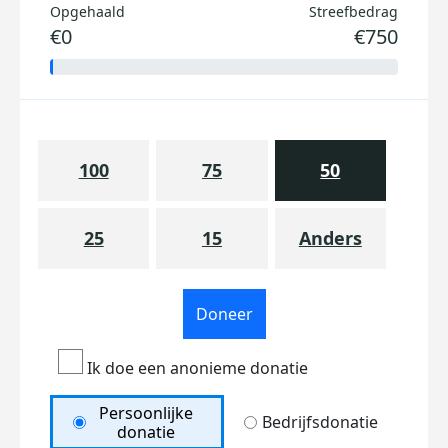
Opgehaald
Streefbedrag
€0
€750
100
75
50
25
15
Anders
Doneer
Ik doe een anonieme donatie
Persoonlijke
Bedrijfsdonatie
donatie