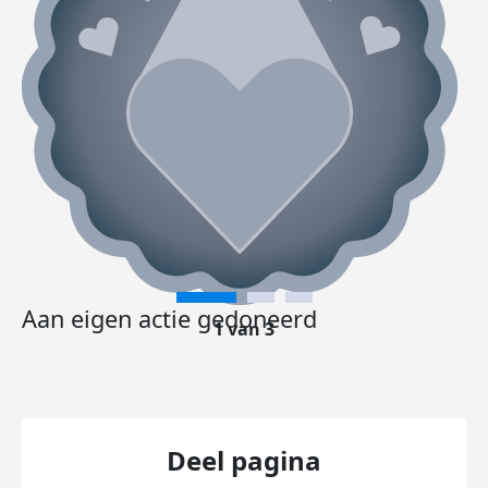
Aan eigen actie gedoneerd
1 van 3
Deel pagina