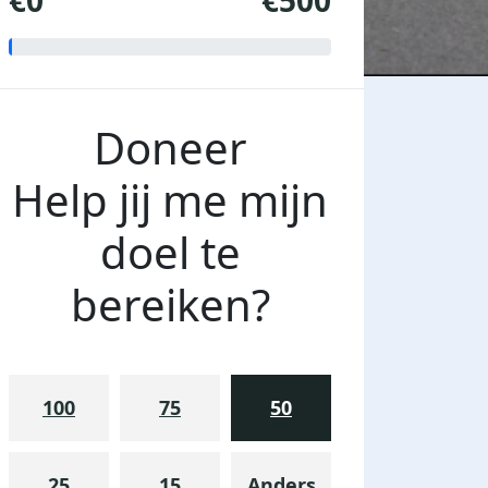
€0
€500
Doneer
Help jij me mijn
doel te
bereiken?
100
75
50
25
15
Anders