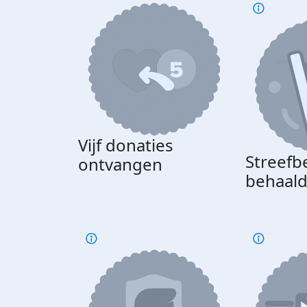
Vijf donaties
Streefb
ontvangen
behaal