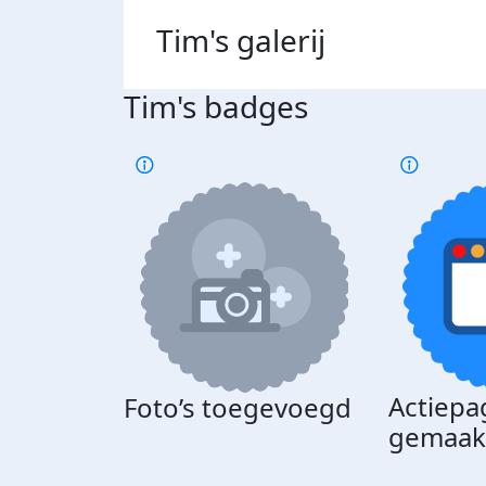
Tim's
galerij
Tim's badges
Actiepa
Foto’s toegevoegd
gemaak