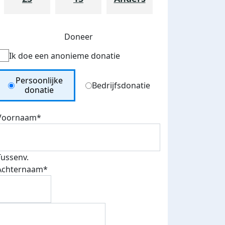
Doneer
Ik doe een anonieme donatie
Donation Type
Persoonlijke
Bedrijfsdonatie
donatie
Voornaam*
Tussenv.
Achternaam*
teurs
nkt