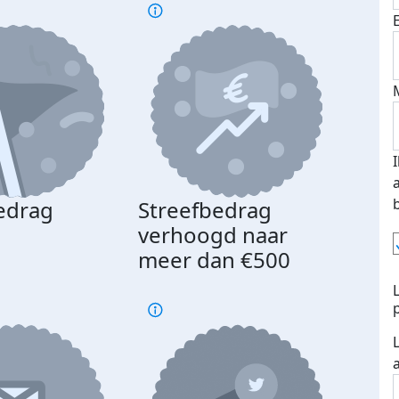
edrag
Streefbedrag
d
verhoogd naar
meer dan €500