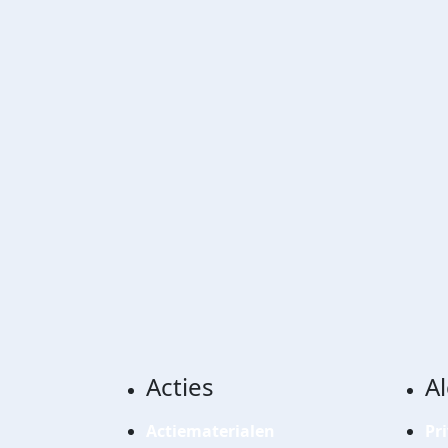
Acties
A
Actiematerialen
Pr