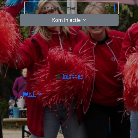
Kom in actie
Inloggen
NL