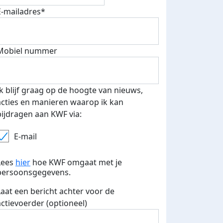
E-mailadres*
Mobiel nummer
Ik blijf graag op de hoogte van nieuws,
acties en manieren waarop ik kan
bijdragen aan KWF via:
E-mail
Lees
hier
hoe KWF omgaat met je
persoonsgegevens.
Laat een bericht achter voor de
actievoerder (optioneel)