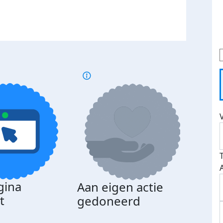
gina
Aan eigen actie
Dona
t
gedoneerd
beda