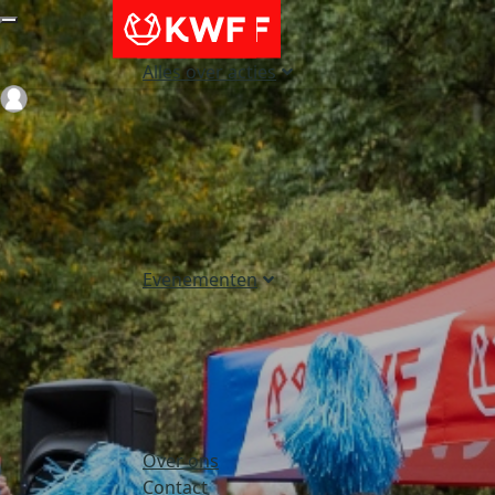
Alles over acties
Login
Evenementen
Over ons
Contact