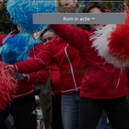
Kom in actie
Inloggen
NL