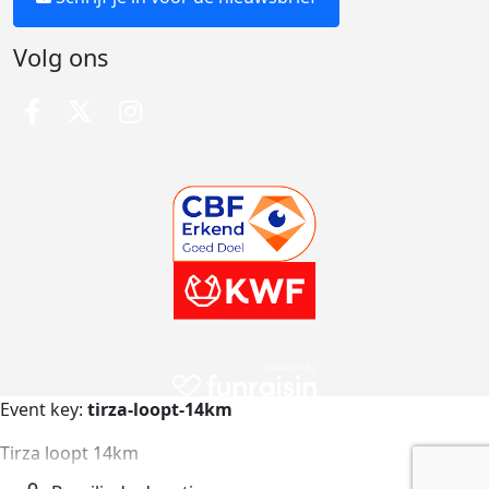
Volg ons
Event key:
tirza-loopt-14km
Tirza loopt 14km