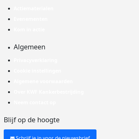
Actiematerialen
Evenementen
Kom in actie
Algemeen
Privacyverklaring
Cookie instellingen
Algemene voorwaarden
Over KWF Kankerbestrijding
Neem contact op
Blijf op de hoogte
Schrijf je in voor de nieuwsbrief