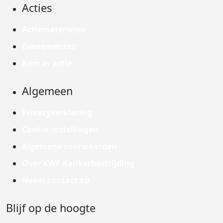
Acties
Actiematerialen
Evenementen
Kom in actie
Algemeen
Privacyverklaring
Cookie instellingen
Algemene voorwaarden
Over KWF Kankerbestrijding
Neem contact op
Blijf op de hoogte