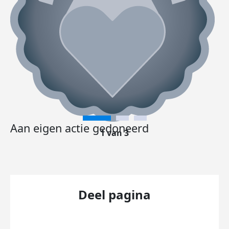
Aan eigen actie gedoneerd
1 van 3
Deel pagina