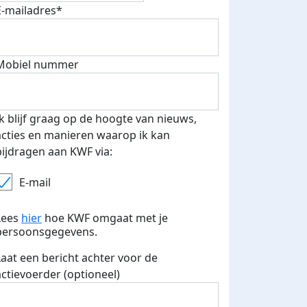
E-mailadres*
Mobiel nummer
 euro opgehaald: t-shirt
E-mails verstuurd
iend
Ik blijf graag op de hoogte van nieuws,
acties en manieren waarop ik kan
bijdragen aan KWF via:
E-mail
Lees
hier
hoe KWF omgaat met je
persoonsgegevens.
Laat een bericht achter voor de
actievoerder (optioneel)