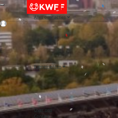
Alles over acties
Login
Evenementen
Over ons
Contact