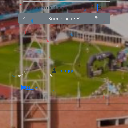
Kom in actie
Inloggen
NL