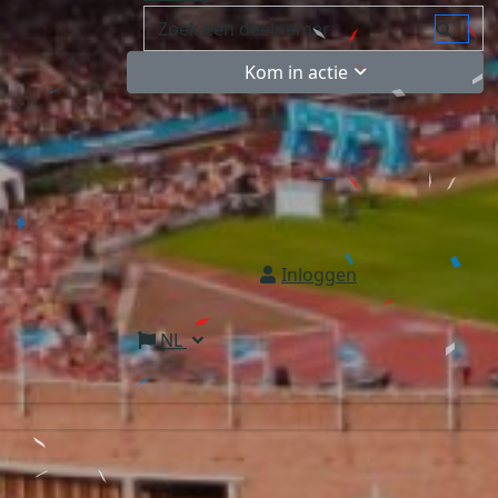
Kom in actie
Inloggen
NL