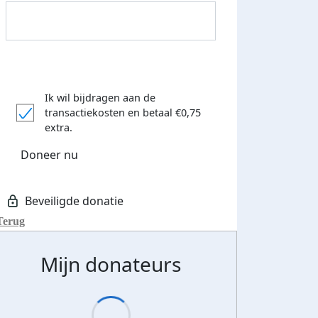
Ik wil bijdragen aan de
transactiekosten
en betaal €0,75
Donateurs bedankt
extra.
Doneer nu
Terug
Mijn donateurs