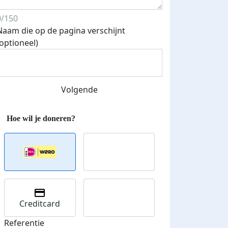
0/150
Naam die op de pagina verschijnt
(optioneel)
Streefbedrag verhoogd
Volgende
Creditcard
Referentie