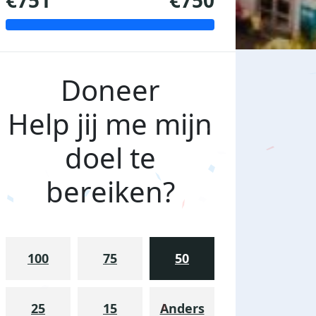
€751
€750
Doneer
Help jij me mijn
doel te
bereiken?
100
75
50
25
15
Anders