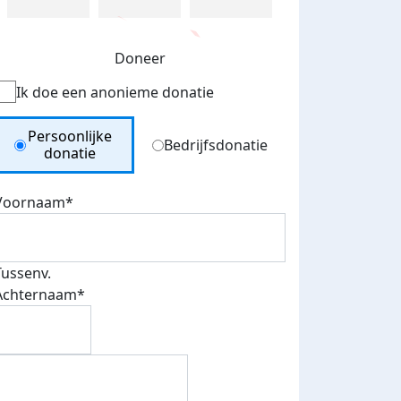
Doneer
Ik doe een anonieme donatie
Donation Type
Persoonlijke
Bedrijfsdonatie
donatie
Voornaam*
Tussenv.
Achternaam*