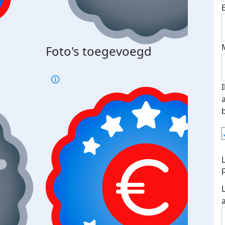
Foto's toegevoegd
€500
verd