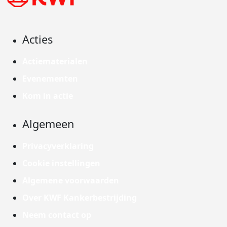
Acties
Actiematerialen
Evenementen
Kom in actie
Algemeen
Privacyverklaring
Cookie instellingen
Algemene voorwaarden
Over KWF Kankerbestrijding
Neem contact op