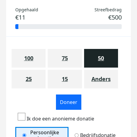
Opgehaald
Streefbedrag
€11
€500
100
75
50
25
15
Anders
Doneer
Ik doe een anonieme donatie
Persoonlijke
Bedrijfsdonatie