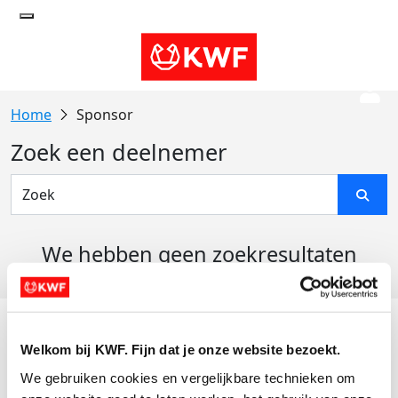
Sponsor
Zoek een deelnemer
We hebben geen zoekresultaten
gevonden
Acties
Welkom bij KWF. Fijn dat je onze website bezoekt.
Actiematerialen
We gebruiken cookies en vergelijkbare technieken om 
Evenementen