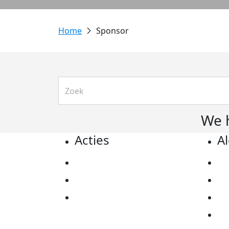
Sponsor
We 
Acties
A
Actiematerialen
Pr
Evenementen
Co
Kom in actie
Al
Ov