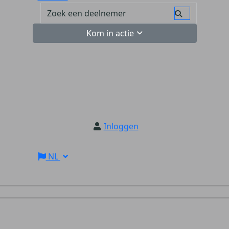
Kom in actie
Inloggen
NL