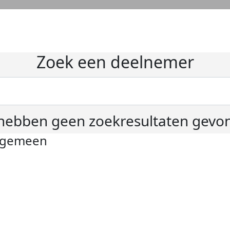
Zoek een deelnemer
hebben geen zoekresultaten gevo
lgemeen
ivacyverklaring
okie instellingen
gemene voorwaarden
er KWF Kankerbestrijding