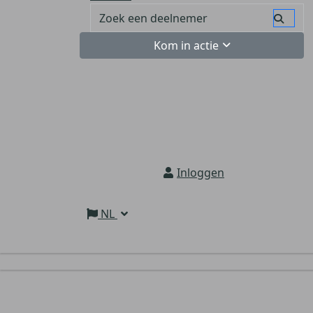
Kom in actie
Inloggen
NL