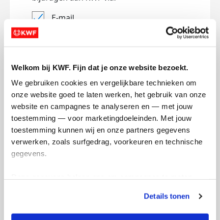
E-mail
Lees
hier
hoe KWF omgaat met je
persoonsgegevens.
Jouw bericht op de actiepagina van Team
Welkom bij KWF. Fijn dat je onze website bezoekt.
(optioneel)
We gebruiken cookies en vergelijkbare technieken om 
onze website goed te laten werken, het gebruik van onze 
website en campagnes te analyseren en — met jouw 
0/150
toestemming — voor marketingdoeleinden. Met jouw 
Naam die op de pagina verschijnt
toestemming kunnen wij en onze partners gegevens 
verwerken, zoals surfgedrag, voorkeuren en technische 
gegevens.
Volgende
Deze gegevens helpen ons om campagnes te meten, 
prestaties te verbeteren en relevante KWF-content te 
Volgende
Details tonen
tonen. Je kunt je toestemming op elk moment wijzigen of 
intrekken via Cookie instellingen onderaan de pagina. De 