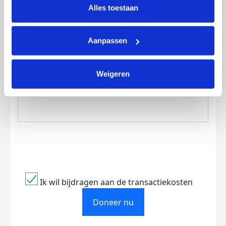
lijst met cookies is te vinden in het tabblad “details”.
Alles toestaan
Aanpassen
Creditcard
Weigeren
Referentie
Ik wil bijdragen aan de transactiekosten
Doneer nu