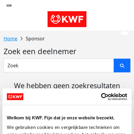
Sponsor
Zoek een deelnemer
We hebben geen zoekresultaten
gevonden
Acties
Welkom bij KWF. Fijn dat je onze website bezoekt.
Actiematerialen
We gebruiken cookies en vergelijkbare technieken om 
Evenementen