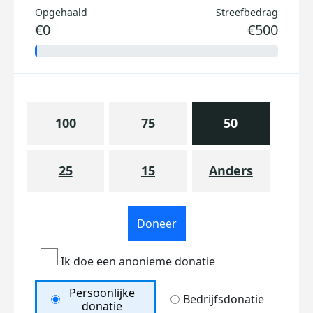
Opgehaald
Streefbedrag
€0
€500
100
75
50
25
15
Anders
Doneer
Ik doe een anonieme donatie
Persoonlijke
Bedrijfsdonatie
donatie