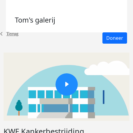
Tom's
galerij
Terug
Doneer
KWF Kankerbestrijding