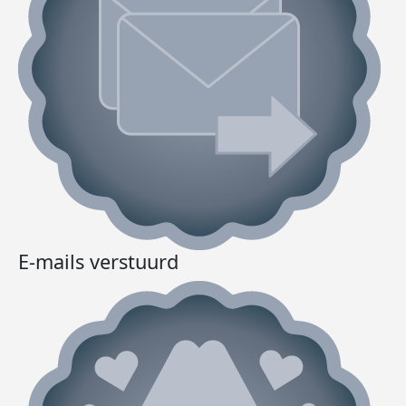
E-mails verstuurd