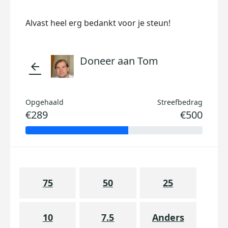
Alvast heel erg bedankt voor je steun!
Doneer aan Tom
arrow_back
Opgehaald
Streefbedrag
€289
€500
75
50
25
10
7.5
Anders