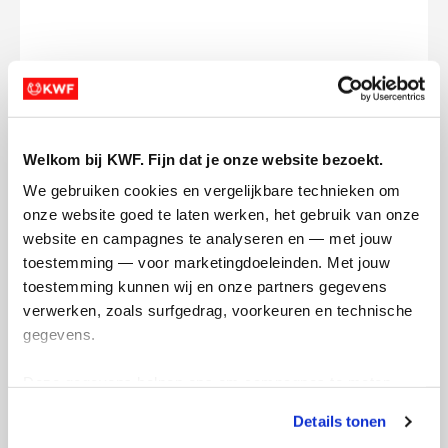
Ik wil bijdragen aan de transactiekosten
Doneer nu
Welkom bij KWF. Fijn dat je onze website bezoekt.
We gebruiken cookies en vergelijkbare technieken om 
onze website goed te laten werken, het gebruik van onze 
website en campagnes te analyseren en — met jouw 
Opgehaald
Streefbedrag
toestemming — voor marketingdoeleinden. Met jouw 
€289
€500
toestemming kunnen wij en onze partners gegevens 
verwerken, zoals surfgedrag, voorkeuren en technische 
Doneer
gegevens.
Deze gegevens helpen ons om campagnes te meten, 
Tom's badges
prestaties te verbeteren en relevante KWF-content te 
Details tonen
tonen. Je kunt je toestemming op elk moment wijzigen of 