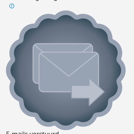
E-mails verstuurd